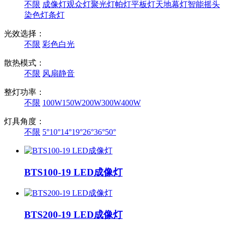
不限
成像灯
观众灯
聚光灯
帕灯
平板灯
天地幕灯
智能摇头
染色灯
条灯
光效选择：
不限
彩色
白光
散热模式：
不限
风扇
静音
整灯功率：
不限
100W
150W
200W
300W
400W
灯具角度：
不限
5°
10°
14°
19°
26°
36°
50°
BTS100-19 LED成像灯
BTS200-19 LED成像灯