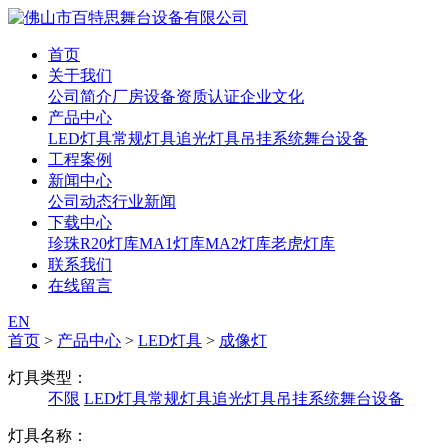
首页
关于我们
公司简介
厂房设备
资质认证
企业文化
产品中心
LED灯具
常规灯具
追光灯具
吊挂系统
舞台设备
工程案例
新闻中心
公司动态
行业新闻
下载中心
珍珠R20灯库
MA1灯库
MA2灯库
老虎灯库
联系我们
在线留言
EN
首页
>
产品中心
>
LED灯具
>
成像灯
灯具类型：
不限
LED灯具
常规灯具
追光灯具
吊挂系统
舞台设备
灯具名称：