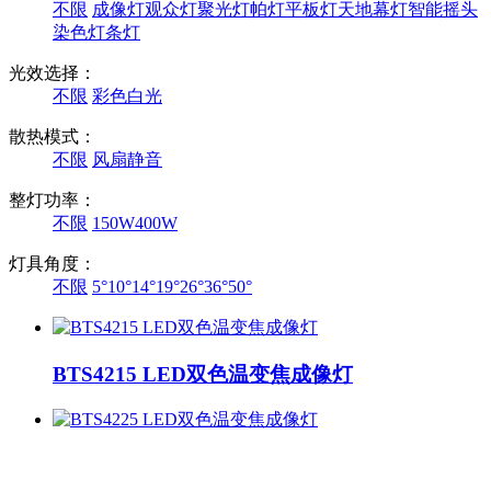
不限
成像灯
观众灯
聚光灯
帕灯
平板灯
天地幕灯
智能摇头
染色灯
条灯
光效选择：
不限
彩色
白光
散热模式：
不限
风扇
静音
整灯功率：
不限
150W
400W
灯具角度：
不限
5°
10°
14°
19°
26°
36°
50°
BTS4215 LED双色温变焦成像灯