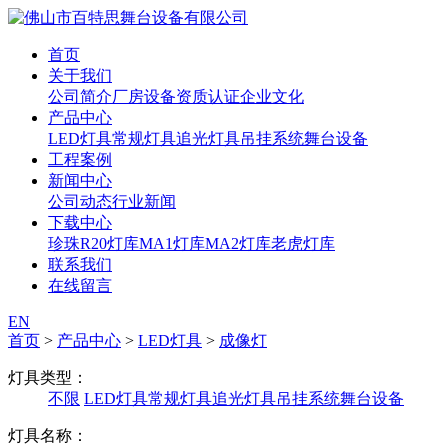
首页
关于我们
公司简介
厂房设备
资质认证
企业文化
产品中心
LED灯具
常规灯具
追光灯具
吊挂系统
舞台设备
工程案例
新闻中心
公司动态
行业新闻
下载中心
珍珠R20灯库
MA1灯库
MA2灯库
老虎灯库
联系我们
在线留言
EN
首页
>
产品中心
>
LED灯具
>
成像灯
灯具类型：
不限
LED灯具
常规灯具
追光灯具
吊挂系统
舞台设备
灯具名称：